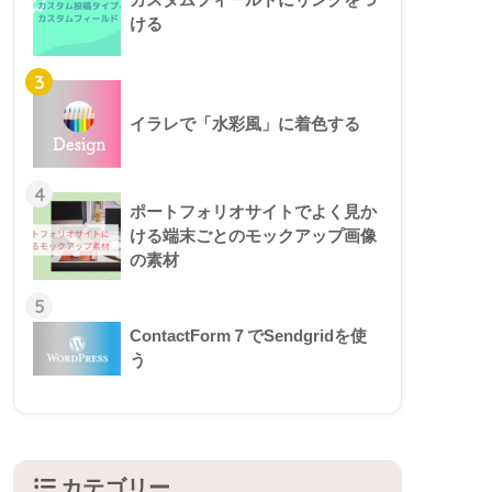
ける
3
イラレで「水彩風」に着色する
4
ポートフォリオサイトでよく見か
ける端末ごとのモックアップ画像
の素材
5
ContactForm７でSendgridを使
う
カテゴリー